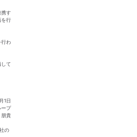
連携す
画を行
を行わ
指して
月1日
ループ
 朋貴
社の