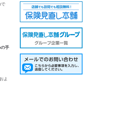
ので
めの手
およ