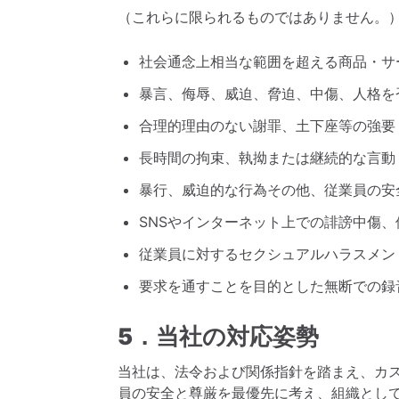
（これらに限られるものではありません。
社会通念上相当な範囲を超える商品・サ
暴言、侮辱、威迫、脅迫、中傷、人格を
合理的理由のない謝罪、土下座等の強要
長時間の拘束、執拗または継続的な言動
暴行、威迫的な行為その他、従業員の安
SNSやインターネット上での誹謗中傷
従業員に対するセクシュアルハラスメン
要求を通すことを目的とした無断での録
5．当社の対応姿勢
当社は、法令および関係指針を踏まえ、カ
員の安全と尊厳を最優先に考え、組織とし