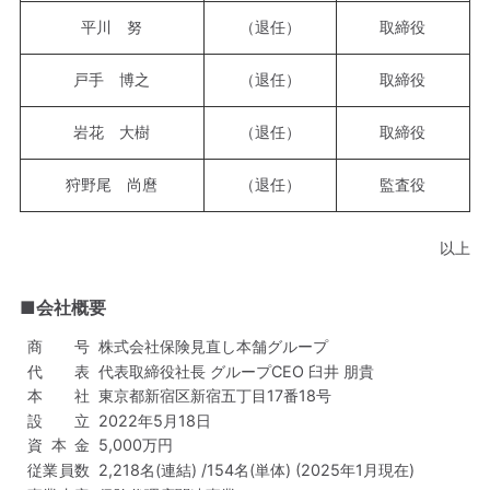
平川 努
（退任）
取締役
戸手 博之
（退任）
取締役
岩花 大樹
（退任）
取締役
狩野尾 尚麿
（退任）
監査役
以上
■会社概要
商号
株式会社保険見直し本舗グループ
代表
代表取締役社長 グループCEO 臼井 朋貴
本社
東京都新宿区新宿五丁目17番18号
設立
2022年5月18日
資本金
5,000万円
従業員数
2,218名(連結) /154名(単体) (2025年1月現在)