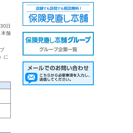
月30日
し本舗
プ
）に