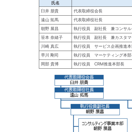
氏名
臼井 朋貴
代表取締役会長
遠山 拓馬
代表取締役社長
朝野 展昌
執行役員 副社長 兼コンサル
笹本 奈緒子
執行役員 副社長 兼カスタマ
川崎 真広
執行役員 サービス企画推進本
早川 剛司
執行役員 マーケティング本部
岡部 貴博
執行役員 CRM推進本部長