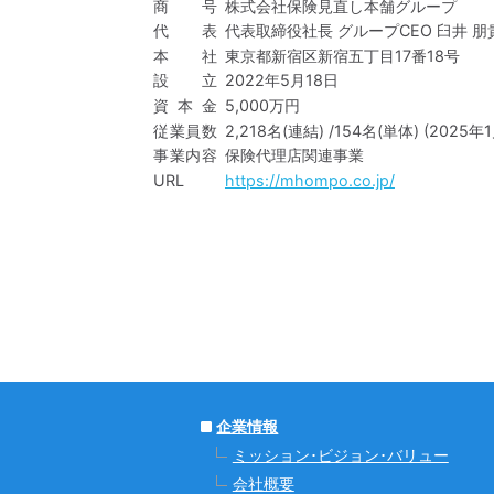
商号
株式会社保険見直し本舗グループ
代表
代表取締役社長 グループCEO 臼井 朋
本社
東京都新宿区新宿五丁目17番18号
設立
2022年5月18日
資本金
5,000万円
従業員数
2,218名(連結) /154名(単体) (2025年
事業内容
保険代理店関連事業
URL
https://mhompo.co.jp/
企業情報
ミッション･ビジョン･バリュー
会社概要