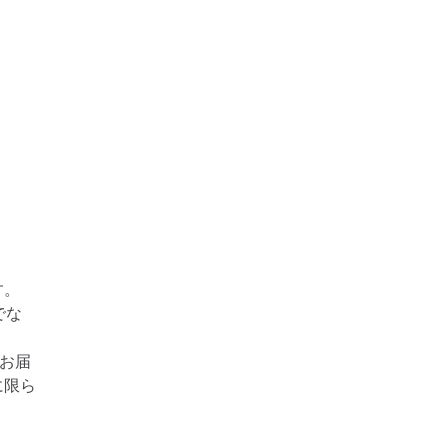
す。
でな
お届
に限ら