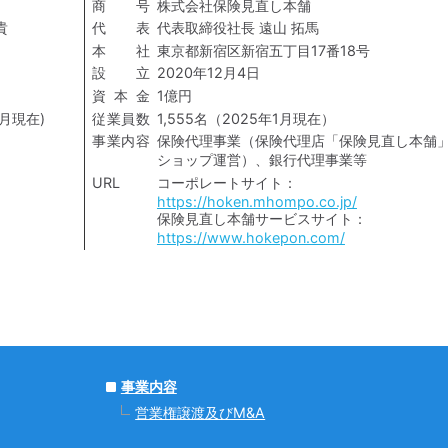
商号
株式会社保険見直し本舗
貴
代表
代表取締役社長 遠山 拓馬
本社
東京都新宿区新宿五丁目17番18号
設立
2020年12月4日
資本金
1億円
1月現在)
従業員数
1,555名（2025年1月現在）
事業内容
保険代理事業（保険代理店「保険見直し本舗
ショップ運営）、銀行代理事業等
URL
コーポレートサイト：
https://hoken.mhompo.co.jp/
保険見直し本舗サービスサイト：
https://www.hokepon.com/
事業内容
営業権譲渡及びM&A